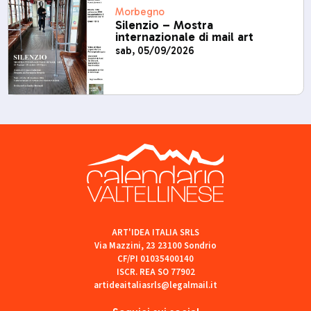
Morbegno
Silenzio – Mostra
internazionale di mail art
sab, 05/09/2026
ART'IDEA ITALIA SRLS
Via Mazzini, 23 23100 Sondrio
CF/PI 01035400140
ISCR. REA SO 77902
artideaitaliasrls@legalmail.it