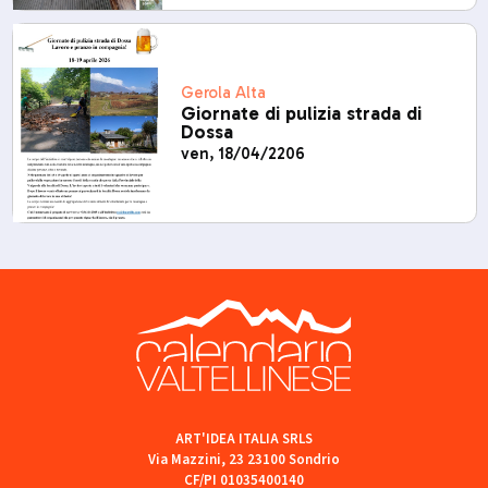
Gerola Alta
Giornate di pulizia strada di
Dossa
ven, 18/04/2206
ART'IDEA ITALIA SRLS
Via Mazzini, 23 23100 Sondrio
CF/PI 01035400140