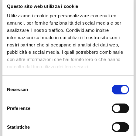
COCA-COLA
Questo sito web utilizza i cookie
2,50€
Utilizziamo i cookie per personalizzare contenuti ed
In bottiglia da 33cl
annunci, per fornire funzionalità dei social media e per
analizzare il nostro traffico. Condividiamo inoltre
informazioni sul modo in cui utilizzi il nostro sito con i
COCA-COLA ZERO
nostri partner che si occupano di analisi dei dati web,
pubblicità e social media, i quali potrebbero combinarle
2,50€
con altre informazioni che hai fornito loro o che hanno
In bottiglia da 33cl
raccolto dal tuo utilizzo dei loro servizi.
Selezione
ISAAC 75cl Alc. 6,5% vol Birra Bianca
Necessari
del
13,00€
consenso
Birra bianca di colore torbido con profumi di albicocca
Preferenze
e agrumi.
Statistiche
NAZIONALE 75cl Alc. 6,5% vol Birra Chiara