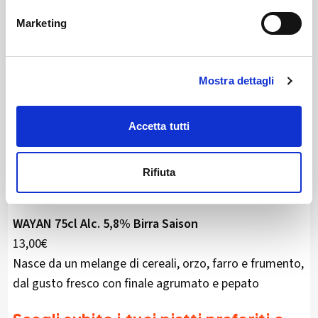
13,00€
Marketing
Birra bionda creata con materie prime tutte italiane,
consigliata per piatti leggeri.
Mostra dettagli
SUPER 75cl Alc. 8,0% vol Birra Ambrata doppio malto
Accetta tutti
13,00€
Birra ambrata dal sapore intenso ricorda frutti
tropicali, banana e marzapane.
Rifiuta
WAYAN 75cl Alc. 5,8% Birra Saison
13,00€
Nasce da un melange di cereali, orzo, farro e frumento,
dal gusto fresco con finale agrumato e pepato