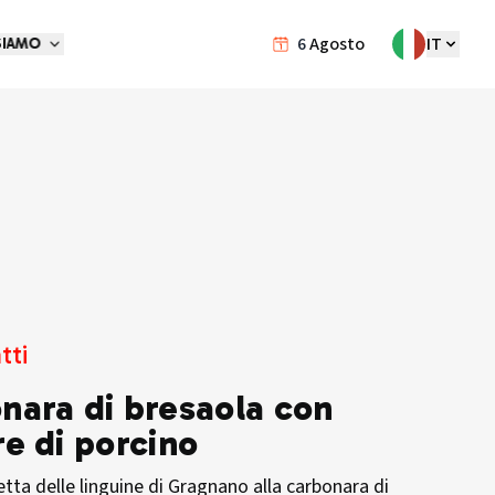
6
Agosto
IT
SIAMO
tti
nara di bresaola con
re di porcino
cetta delle linguine di Gragnano alla carbonara di