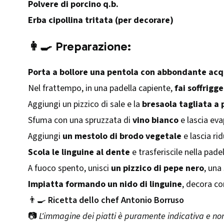
Polvere di porcino q.b.
Erba cipollina tritata (per decorare)
👩‍🍳 Preparazione:
Porta a bollore una pentola con abbondante acq
Nel frattempo, in una padella capiente,
fai soffrigg
Aggiungi un pizzico di sale e la
bresaola tagliata a 
Sfuma con una spruzzata di
vino bianco
e lascia eva
Aggiungi
un mestolo di brodo vegetale
e lascia ri
Scola le linguine al dente
e trasferiscile nella pa
A fuoco spento, unisci
un pizzico di pepe nero
, una
Impiatta formando un nido di linguine
, decora c
👨‍🍳
Ricetta dello chef Antonio Borruso
📷
L'immagine dei piatti è puramente indicativa e non