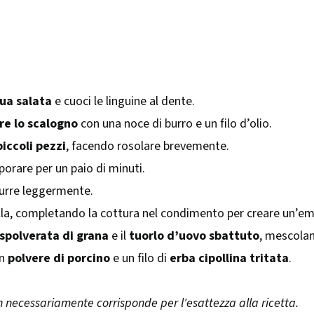
ua salata
e cuoci le linguine al dente.
ere lo scalogno
con una noce di burro e un filo d’olio.
piccoli pezzi
, facendo rosolare brevemente.
porare per un paio di minuti.
durre leggermente.
della, completando la cottura nel condimento per creare un’e
spolverata di grana
e il
tuorlo d’uovo sbattuto
, mescola
on
polvere di porcino
e un filo di
erba cipollina tritata
.
 necessariamente corrisponde per l'esattezza alla ricetta.