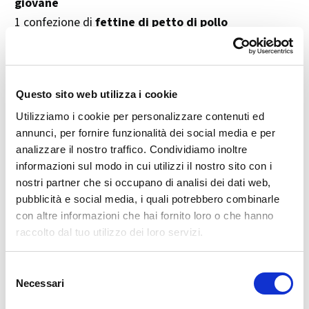
giovane
1 confezione di
fettine di petto di pollo
4
uova
Pangrattato
q.b.
100 g di
prosciutto crudo
a fette
Questo sito web utilizza i cookie
1 confezione di
pasta sfoglia rettangolare
Utilizziamo i cookie per personalizzare contenuti ed
Salvia fresca
q.b.
annunci, per fornire funzionalità dei social media e per
Sale e pepe
q.b.
analizzare il nostro traffico. Condividiamo inoltre
1
tuorlo d’uovo
(per spennellare)
informazioni sul modo in cui utilizzi il nostro sito con i
nostri partner che si occupano di analisi dei dati web,
👨‍🍳 Preparazione passo dopo passo
pubblicità e social media, i quali potrebbero combinarle
con altre informazioni che hai fornito loro o che hanno
Sbattere le
uova
con un pizzico di
sale e pepe
.
raccolto dal tuo utilizzo dei loro servizi.
Passare le
fettine di pollo
prima nell’uovo, poi nel
pangrattato
.
Selezione
Friggerle in olio caldo fino a doratura, poi farle
Necessari
del
asciugare su carta assorbente.
consenso