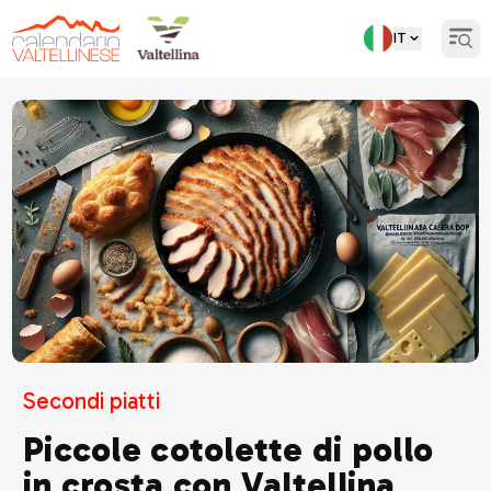
IT
Open
Torna indietro
Secondi piatti
Piccole cotolette di pollo
in crosta con Valtellina