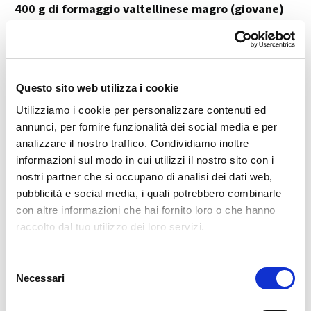
400 g di formaggio valtellinese magro (giovane)
Sale q.b.
👩‍🍳 Preparazione:
Questo sito web utilizza i cookie
👉 1. Prepara le patate:
Utilizziamo i cookie per personalizzare contenuti ed
Lessa le patate
in acqua salata.
annunci, per fornire funzionalità dei social media e per
Una volta cotte,
sbucciale e riducile in purea
con
analizzare il nostro traffico. Condividiamo inoltre
uno schiacciapatate.
informazioni sul modo in cui utilizzi il nostro sito con i
nostri partner che si occupano di analisi dei dati web,
👉 2. Cuoci la base:
pubblicità e social media, i quali potrebbero combinarle
In un
paiolo (meglio se di rame)
, porta a
bollore la
con altre informazioni che hai fornito loro o che hanno
raccolto dal tuo utilizzo dei loro servizi.
panna
.
Aggiungi le
patate schiacciate
.
Selezione
Versa a pioggia la
farina di grano saraceno
e una
Necessari
del
manciata di farina gialla
, mescolando
consenso
continuamente per evitare la formazione di grumi.