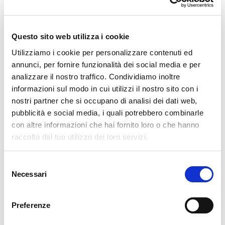
300 g di gherigli di noce
, tritati grossolanamente
100 g di biscotti secchi sbriciolati
Questo sito web utilizza i cookie
10 g di pane grattugiato
Utilizziamo i cookie per personalizzare contenuti ed
2 fogli di ostia
alimentare
annunci, per fornire funzionalità dei social media e per
analizzare il nostro traffico. Condividiamo inoltre
👩‍🍳 Preparazione
informazioni sul modo in cui utilizzi il nostro sito con i
nostri partner che si occupano di analisi dei dati web,
pubblicità e social media, i quali potrebbero combinarle
In una pentola capiente,
scalda a fuoco lento il
con altre informazioni che hai fornito loro o che hanno
miele e lo zucchero
, mescolando continuamente e
raccolto dal tuo utilizzo dei loro servizi.
schiumando
ogni volta che si forma la schiuma in
superficie.
Selezione
Quando il composto risulta
denso e caramellato
,
Necessari
del
togli dal fuoco.
consenso
Aggiungi subito i
gherigli di noce
, i
biscotti
Preferenze
sbriciolati
e il
pane grattugiato
.