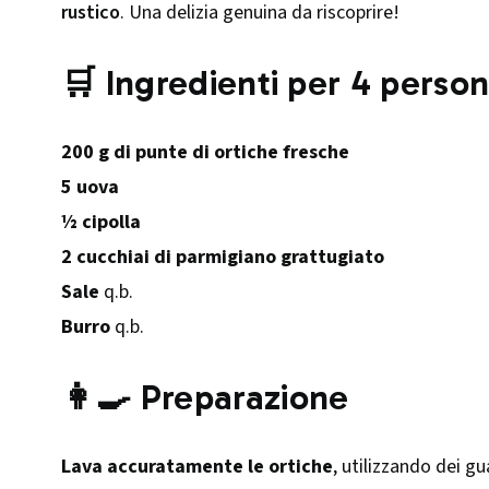
rustico
. Una delizia genuina da riscoprire!
🛒 Ingredienti per 4 perso
200 g di punte di ortiche fresche
5 uova
½ cipolla
2 cucchiai di parmigiano grattugiato
Sale
q.b.
Burro
q.b.
👩‍🍳 Preparazione
Lava accuratamente le ortiche
, utilizzando dei gu