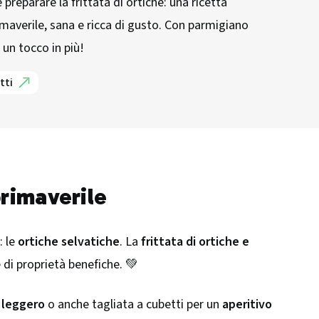
preparare la frittata di ortiche: una ricetta
imaverile, sana e ricca di gusto. Con parmigiano
r un tocco in più!
tti
primaverile
: le
ortiche selvatiche
. La
frittata di ortiche e
e di proprietà benefiche. 💚
 leggero
o anche tagliata a cubetti per un
aperitivo