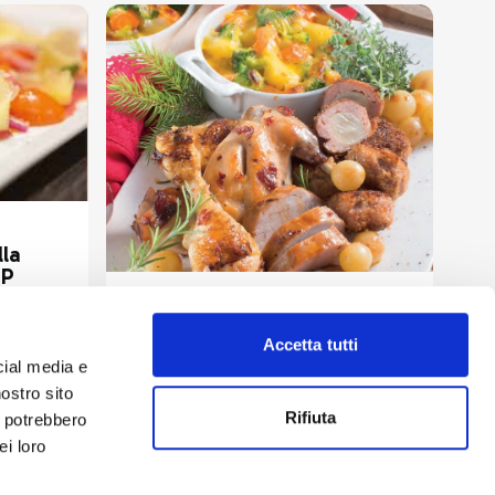
la
OP
Secondi piatti
Coniglio al Casera con
porcini e verdure
Accetta tutti
cial media e
nostro sito
Rifiuta
i potrebbero
ei loro