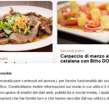
Secondi piatti
Carpaccio di manzo al
iatti
catalana con Bitto D
 allo sforzato
 cookie
rsonalizzare contenuti ed annunci, per fornire funzionalità dei so
ffico. Condividiamo inoltre informazioni sul modo in cui utilizzi il 
 occupano di analisi dei dati web, pubblicità e social media, i qual
azioni che hai fornito loro o che hanno raccolto dal tuo utilizzo d
ART'IDEA ITALIA SRLS
social