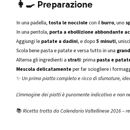
👩‍🍳 Preparazione
In una padella,
tosta le nocciole
con il
burro
, uno
s
In una pentola,
porta a ebollizione abbondante a
Aggiungi le
patate a dadini
, e dopo
5 minuti
, unisc
Scola bene pasta e patate e versa tutto in una
grand
Alterna gli ingredienti a
strati
: prima
pasta e patat
Mescola delicatamente
per far sciogliere i formagg
✨
Un primo piatto completo e ricco di sfumature, ideal
L'immagine dei piatti è puramente indicativa e non n
📚
Ricetta tratta da Calendario Valtellinese 2016 – r