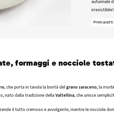
autunnale de
irresistibile!
Primi piatti
ate, formaggi e nocciole tostat
nno
, che porta in tavola la bontà del
grano saraceno
, la mor
to, nato dalla tradizione della
Valtellina
, che unisce semplic
rende il tutto cremoso e avvolgente, mentre le nocciole do