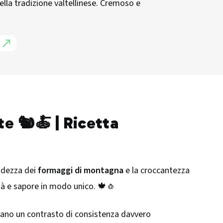
lla tradizione valtellinese. Cremoso e
e 🐿️🍝 | Ricetta
bidezza dei
formaggi di montagna
e la croccantezza
ità e sapore in modo unico. 🍁🧄
nano un contrasto di consistenza davvero