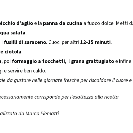
picchio d’aglio
e la
panna da cucina
a fuoco dolce. Metti d
cqua salata
.
i i
fusilli di saraceno
. Cuoci per altri
12-15 minuti
.
e ciotola
.
e
, poi
formaggio a tocchetti
, il
grana grattugiato
e infine
i e servire ben caldo.
e da gustare nelle giornate fresche per riscaldare il cuore e 
ecessariamente corrisponde per l'esattezza alla ricetta
ealizzata da Marco Flematti