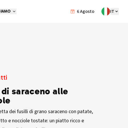
6
Agosto
IT
SIAMO
tti
i di saraceno alle
ole
cetta dei fusilli di grano saraceno con patate,
tto e nocciole tostate: un piatto ricco e