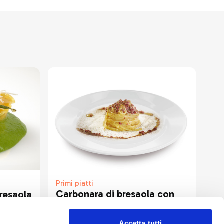
Primi piatti
Carbonara di bresaola con
Bresaola
polvere di porcino
alla
Accetta tutti