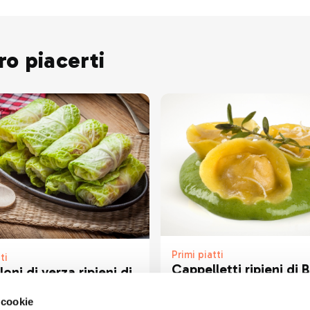
ro piacerti
Primi piatti
ti
Cappelletti ripieni di 
oni di verza ripieni di
della Valtellina e
mascarpone su crema 
 cookie