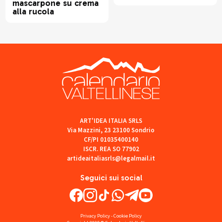
mascarpone su crema
alla rucola
ART'IDEA ITALIA SRLS
Via Mazzini, 23 23100 Sondrio
CF/PI 01035400140
ISCR. REA SO 77902
artideaitaliasrls@legalmail.it
Seguici sui social
Privacy Policy
-
Cookie Policy