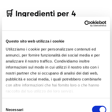
🛒 Ingredienti per 4
persone
320 g di gnocchetti di saraceno Moro
Questo sito web utilizza i cookie
120 g di speck
, tagliato a listelli
Utilizziamo i cookie per personalizzare contenuti ed
400 g di zucchine
annunci, per fornire funzionalità dei social media e per
200 g di Casera stagionato
, a tocchetti
analizzare il nostro traffico. Condividiamo inoltre
100 g di Grana Padano grattugiato
informazioni sul modo in cui utilizzi il nostro sito con i
120 g di burro
nostri partner che si occupano di analisi dei dati web,
1 spicchio di aglio
pubblicità e social media, i quali potrebbero combinarle
Pepe nero e sale
, q.b.
con altre informazioni che hai fornito loro o che hanno
raccolto dal tuo utilizzo dei loro servizi.
Timo fresco
, q.b.
Selezione
👩‍🍳 Preparazione
Necessari
del