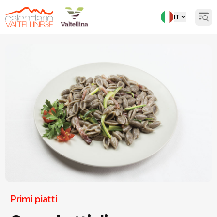
IT
Open
Torna indietro
Primi piatti