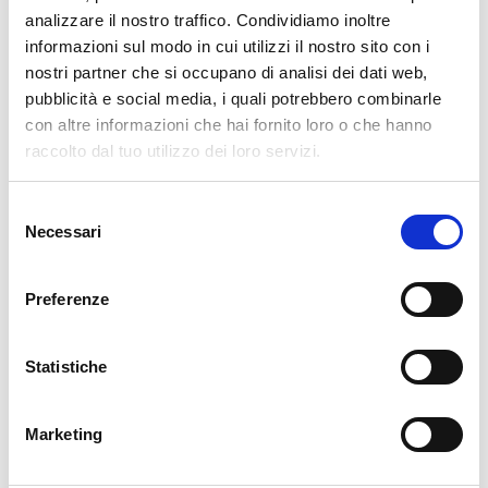
1 cucchiaino di fecola di patate
(per addensare)
analizzare il nostro traffico. Condividiamo inoltre
informazioni sul modo in cui utilizzi il nostro sito con i
nostri partner che si occupano di analisi dei dati web,
👩‍🍳 Preparazione
pubblicità e social media, i quali potrebbero combinarle
con altre informazioni che hai fornito loro o che hanno
🥔 Gli gnocchi
raccolto dal tuo utilizzo dei loro servizi.
Porta a ebollizione abbondante
acqua salata
, cuoci
Selezione
Necessari
del
gli
gnocchi di patate novelle
per circa
4 minuti
.
consenso
Scolali con delicatezza
e adagiali su un
canovaccio
pulito
per asciugarli leggermente.
Preferenze
In una padella antiaderente,
rosolali con una noce di
burro
finché risultano leggermente dorati.
Statistiche
🧀 La fonduta di Bitto
Marketing
In un pentolino,
sciogli il Bitto
a fuoco dolce con il