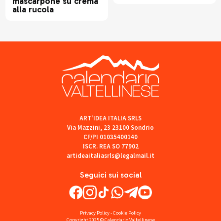
mascarpone su crema
alla rucola
ART'IDEA ITALIA SRLS
Via Mazzini, 23 23100 Sondrio
CF/PI 01035400140
ISCR. REA SO 77902
artideaitaliasrls@legalmail.it
Seguici sui social
Privacy Policy
-
Cookie Policy
Copyright 2025 © Calendario Valtellinese