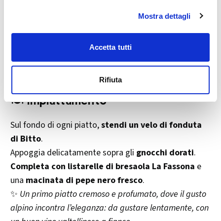
latte
e la
panna
.
Mostra dettagli
Quando il formaggio inizia a fondere, aggiungi
un
cucchiaino di fecola sciolta in un goccio d’acqua
per addensare.
Accetta tutti
Mescola continuamente fino ad ottenere una
crema
liscia e vellutata
.
Rifiuta
🍽️ Impiattamento
Sul fondo di ogni piatto,
stendi un velo di fonduta
di Bitto
.
Appoggia delicatamente sopra gli
gnocchi dorati
.
Completa con listarelle di bresaola La Fassona
e
una
macinata di pepe nero fresco
.
✨
Un primo piatto cremoso e profumato, dove il gusto
alpino incontra l’eleganza: da gustare lentamente, con