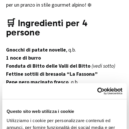
per un pranzo in stile gourmet alpino! ❄️
🛒 Ingredienti per 4
persone
Gnocchi di patate novelle
, q.b.
1 noce di burro
Fonduta di Bitto delle Valli del Bitto
(vedi sotto)
Fettine sottili di bresaola “La Fassona”
Pepe nero macinato fresco
, q.b.
Per la fonduta:
150 g di formaggio Bitto
, tagliato a pezzetti
Questo sito web utilizza i cookie
50 ml di latte intero
Utilizziamo i cookie per personalizzare contenuti ed
50 ml di panna fresca
annunci, per fornire funzionalità dei social media e per