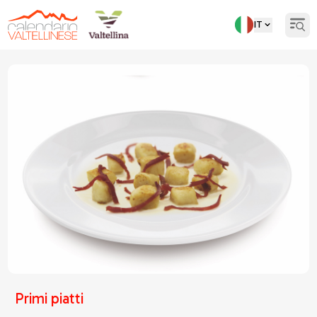
IT
Open
Torna indietro
Primi piatti