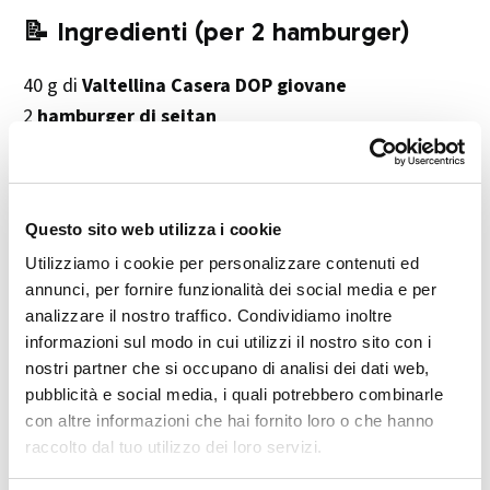
📝 Ingredienti (per 2 hamburger)
40 g di
Valtellina Casera DOP giovane
2
hamburger di seitan
1 confezione di
pane per hamburger
Salsa di soia
q.b.
1
uovo sodo
Questo sito web utilizza i cookie
1
vasetto di filetti di tonno
Utilizziamo i cookie per personalizzare contenuti ed
4
pomodori ramati
annunci, per fornire funzionalità dei social media e per
Prezzemolo
q.b.
analizzare il nostro traffico. Condividiamo inoltre
1
spicchio d’aglio
informazioni sul modo in cui utilizzi il nostro sito con i
Olio extravergine di oliva (EVO)
q.b.
nostri partner che si occupano di analisi dei dati web,
Aceto di vino bianco
q.b.
pubblicità e social media, i quali potrebbero combinarle
Zucchero a velo
q.b.
con altre informazioni che hai fornito loro o che hanno
raccolto dal tuo utilizzo dei loro servizi.
Pepe nero
q.b.