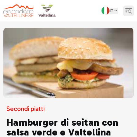
IT
Open
Torna indietro
Secondi piatti
Hamburger di seitan con
salsa verde e Valtellina