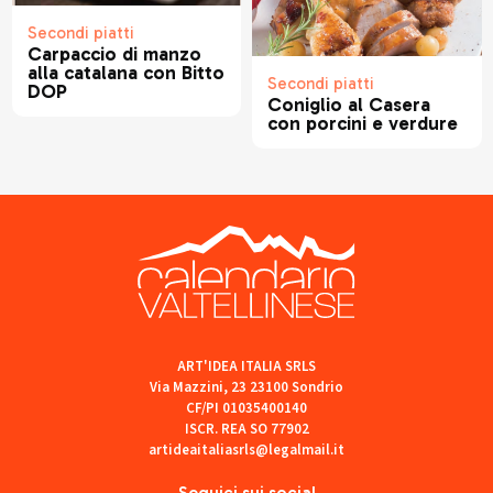
Secondi piatti
Carpaccio di manzo
alla catalana con Bitto
Secondi piatti
DOP
Coniglio al Casera
con porcini e verdure
ART'IDEA ITALIA SRLS
Via Mazzini, 23 23100 Sondrio
CF/PI 01035400140
ISCR. REA SO 77902
artideaitaliasrls@legalmail.it
Seguici sui social