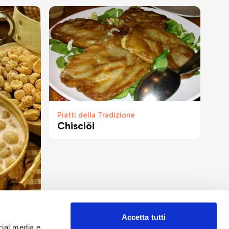
Piatti della Tradizione
Chisciöi
Accetta tutti
cial media e