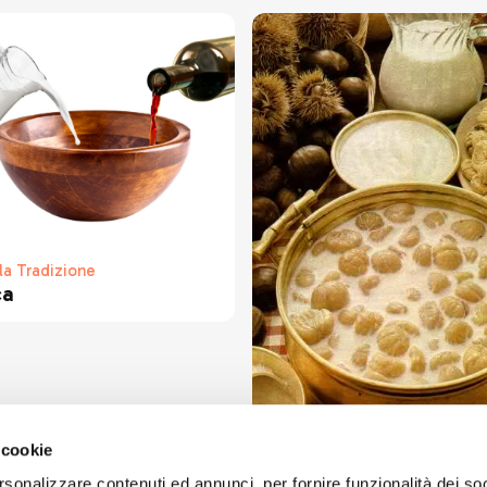
lla Tradizione
ca
Piatti della Tradizione
 cookie
Castagne al latte
rsonalizzare contenuti ed annunci, per fornire funzionalità dei so