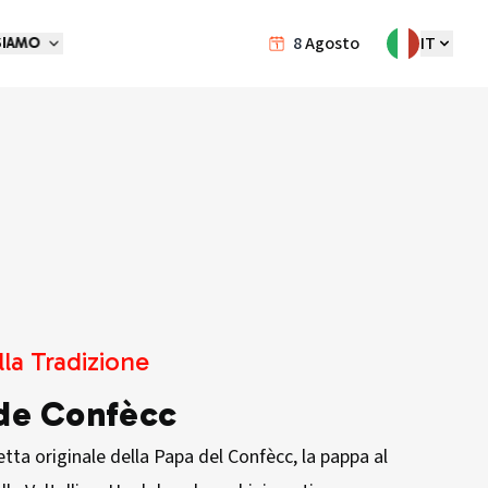
8
Agosto
IT
SIAMO
lla Tradizione
de Confècc
cetta originale della Papa del Confècc, la pappa al