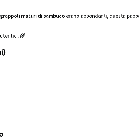
grappoli maturi di sambuco
erano abbondanti, questa pappa
utentici. 🌾
i)
o