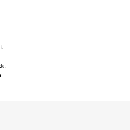
i.
da.
a