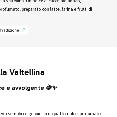
a Valtellina. Un dolce al cucchiaio antico,
ofumato, preparato con latte, farina e frutti di
 Tradizione
a Valtellina
lce e avvolgente 🍇✨
enti semplici e genuini in un piatto dolce, profumato