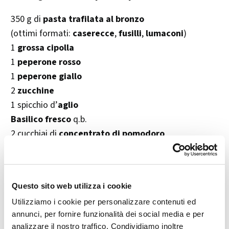
350 g di
pasta trafilata al bronzo
(ottimi formati:
caserecce
,
fusilli
,
lumaconi
)
1
grossa cipolla
1
peperone rosso
1
peperone giallo
2
zucchine
1 spicchio d’
aglio
Basilico fresco
q.b.
2 cucchiai di
concentrato di pomodoro
Succo di 1/2 limone
Semi di cumino
tostati
Peperoncino in polvere
q.b.
Questo sito web utilizza i cookie
Olio extravergine d’oliva
q.b.
Utilizziamo i cookie per personalizzare contenuti ed
Sale e pepe
q.b.
annunci, per fornire funzionalità dei social media e per
analizzare il nostro traffico. Condividiamo inoltre