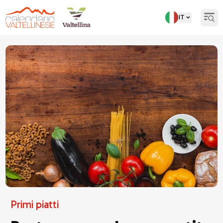
IT
Open
Torna indietro
Primi piatti