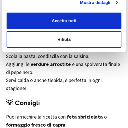
In una ciotola mescola:
Mostra dettagli
👉 2 cucchiai di concentrato di pomodoro
👉 succo di limone
Accetta tutti
👉 semi di
cumino tostati e tritati
👉 un filo d’olio EVO,
peperoncino
, sale
Rifiuta
4.
Impiattare
Scola la pasta, condiscila con la salsina.
Aggiungi le
verdure arrostite
e una spolverata finale
di pepe nero.
Servi calda o anche tiepida, è perfetta in ogni
stagione!
💡 Consigli
Puoi arricchire la ricetta con
feta sbriciolata
o
formaggio fresco di capra
.