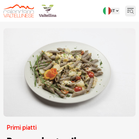
IT
Open
Torna indietro
Primi piatti