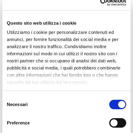
120 g di
patate
1
spicchio d’aglio
4 cucchiai di
olio extravergine d’oliva
Questo sito web utilizza i cookie
Pepe nero
,
prezzemolo fresco
e
grana grattugiato
Utilizziamo i cookie per personalizzare contenuti ed
q.b.
annunci, per fornire funzionalità dei social media e per
analizzare il nostro traffico. Condividiamo inoltre
👨‍🍳 Preparazione passo dopo passo
informazioni sul modo in cui utilizzi il nostro sito con i
nostri partner che si occupano di analisi dei dati web,
Pulizia dei carciofi:
pubblicità e social media, i quali potrebbero combinarle
con altre informazioni che hai fornito loro o che hanno
Eliminare le foglie esterne più dure, il gambo e le
raccolto dal tuo utilizzo dei loro servizi.
spine.
Tagliare i carciofi a metà, poi a fettine sottili.
Selezione
Metterli in
acqua acidulata con succo di limone
per
Necessari
del
evitare l’ossidazione.
consenso
Cottura di pasta e patate:
Preferenze
Portare a ebollizione una pentola di acqua salata.