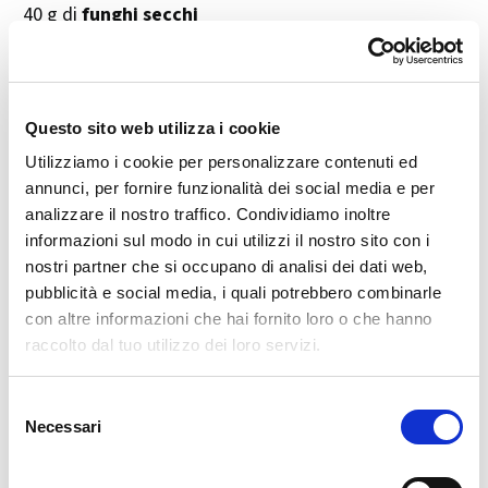
40 g di
funghi secchi
200 g di
formaggio grana a scaglie
100 g di
panna da cucina
150 g di
patate
(tagliate a tocchetti)
Questo sito web utilizza i cookie
1
spicchio d’aglio
Utilizziamo i cookie per personalizzare contenuti ed
Burro
q.b.
annunci, per fornire funzionalità dei social media e per
Sale e pepe
q.b.
analizzare il nostro traffico. Condividiamo inoltre
informazioni sul modo in cui utilizzi il nostro sito con i
👨‍🍳 Preparazione passo dopo passo
nostri partner che si occupano di analisi dei dati web,
pubblicità e social media, i quali potrebbero combinarle
Prepara la salsiccia:
con altre informazioni che hai fornito loro o che hanno
In una padella,
rosolare la salsiccia sbriciolata
con
raccolto dal tuo utilizzo dei loro servizi.
uno
spicchio d’aglio
e una noce di
burro
fino a
doratura.
Selezione
Reidrata i funghi:
Necessari
del
Lascia i
funghi secchi
in ammollo per qualche minuto
consenso