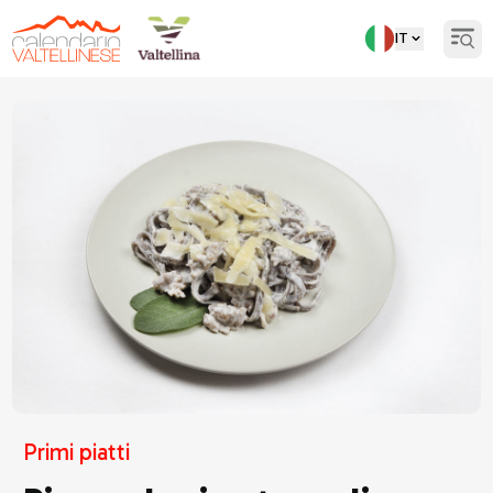
IT
Open
Torna indietro
Primi piatti