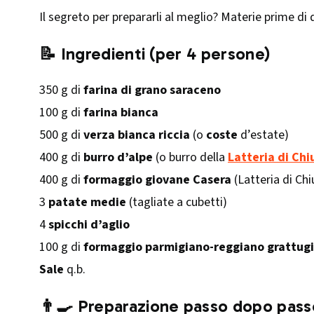
Il segreto per prepararli al meglio? Materie prime di qua
📝 Ingredienti (per 4 persone)
350 g di
farina di grano saraceno
100 g di
farina bianca
500 g di
verza bianca riccia
(o
coste
d’estate)
400 g di
burro d’alpe
(o burro della
Latteria di Chi
400 g di
formaggio giovane Casera
(Latteria di Chi
3
patate medie
(tagliate a cubetti)
4
spicchi d’aglio
100 g di
formaggio parmigiano-reggiano grattug
Sale
q.b.
👨‍🍳 Preparazione passo dopo pass