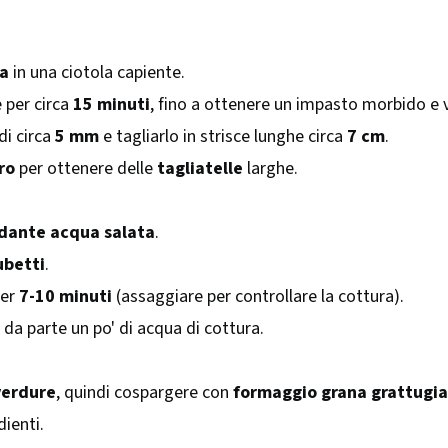
ca
in una ciotola capiente.
 per circa
15 minuti
, fino a ottenere un impasto morbido e v
di circa
5 mm
e tagliarlo in strisce lunghe circa
7 cm
.
ro
per ottenere delle
tagliatelle
larghe.
dante acqua salata
.
ubetti
.
per
7-10 minuti
(assaggiare per controllare la cottura).
da parte un po' di acqua di cottura.
verdure
, quindi cospargere con
formaggio grana grattugi
dienti.