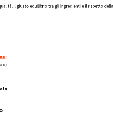
lità, il giusto equilibrio tra gli ingredienti e il rispetto dell
uro
)
uro)
iato
o