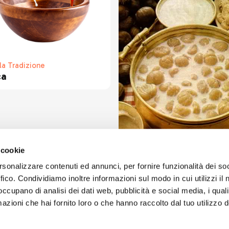
lla Tradizione
ca
Piatti della Tradizione
 cookie
Castagne al latte
rsonalizzare contenuti ed annunci, per fornire funzionalità dei so
ffico. Condividiamo inoltre informazioni sul modo in cui utilizzi il 
 occupano di analisi dei dati web, pubblicità e social media, i qual
azioni che hai fornito loro o che hanno raccolto dal tuo utilizzo d
ART'IDEA ITALIA SRLS
social
Via Mazzini, 23 23100 Son