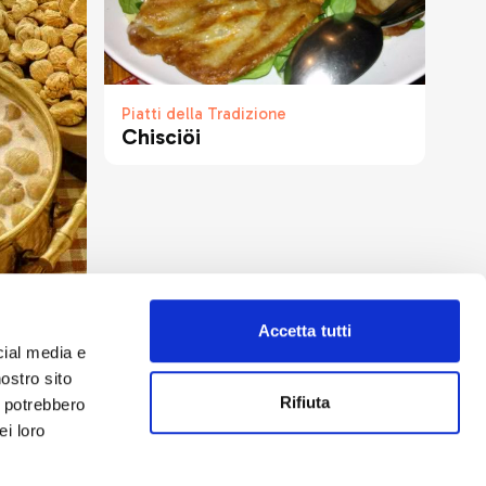
Piatti della Tradizione
Chisciöi
Accetta tutti
cial media e
nostro sito
Rifiuta
i potrebbero
ei loro
drio
Privacy Policy
-
Cookie Policy