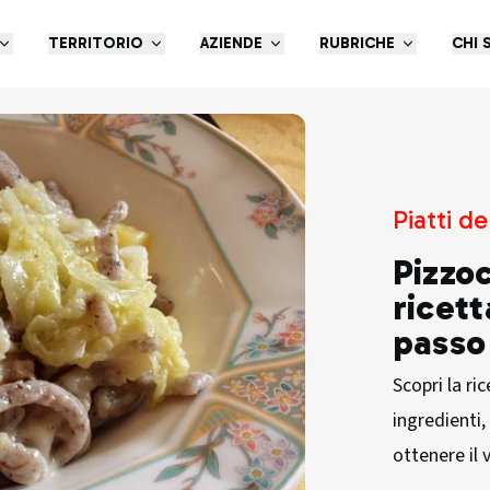
TERRITORIO
AZIENDE
RUBRICHE
CHI 
Piatti de
Pizzoc
ricett
passo
Scopri la ric
ingredienti,
ottenere il 