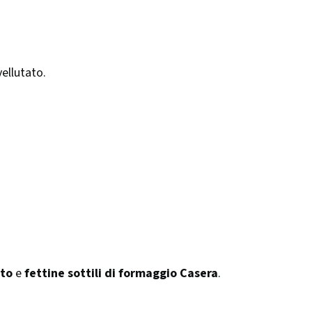
ellutato.
ato
e
fettine sottili di formaggio Casera
.