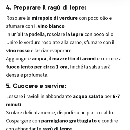
4.
Preparare il ragù di lepre:
Rosolare la
mirepoix di verdure
con poco olio e
sfumare con il
vino bianco
.
In un’altra padella, rosolare la
lepre
con poco olio.
Unire le verdure rosolate alla carne, sfumare con il
vino rosso
e lasciar evaporare.
Aggiungere
acqua
, il
mazzetto di aromi
e cuocere a
fuoco lento per circa 1 ora
, finché la salsa sarà
densa e profumata.
5.
Cuocere e servire:
Lessare i ravioli in abbondante
acqua salata
per
6-7
minuti
.
Scolare delicatamente, disporli su un piatto caldo.
Cospargere con
parmigiano grattugiato
e condire
con abbondante
ragù di lepre
.