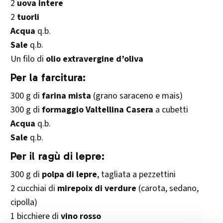
2
uova intere
2
tuorli
Acqua
q.b.
Sale
q.b.
Un filo di
olio extravergine d’oliva
Per la farcitura:
300 g di
farina mista
(grano saraceno e mais)
300 g di
formaggio Valtellina Casera
a cubetti
Acqua
q.b.
Sale
q.b.
Per il ragù di lepre:
300 g di
polpa di lepre
, tagliata a pezzettini
2 cucchiai di
mirepoix di verdure
(carota, sedano,
cipolla)
1 bicchiere di
vino rosso