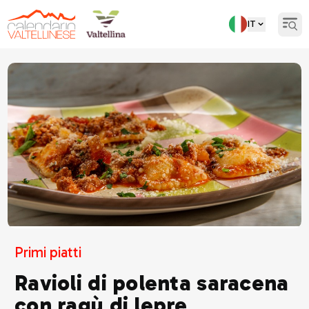
IT
Open
Torna indietro
Primi piatti
Ravioli di polenta saracena
con ragù di lepre