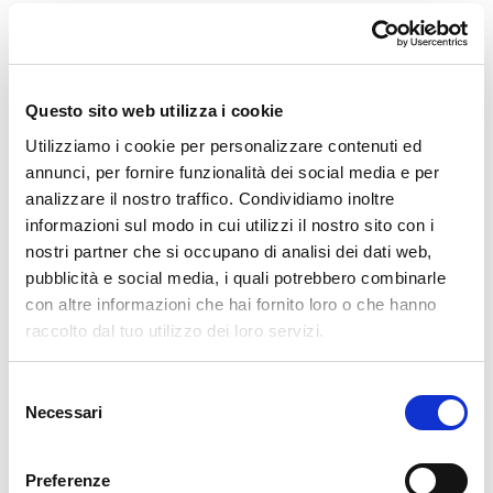
1 bicchiere di
vino bianco
1
mazzetto di odori
(rosmarino, alloro, timo, salvia)
Acqua
q.b.
Olio extravergine d’oliva
Questo sito web utilizza i cookie
Sale e pepe
q.b.
Utilizziamo i cookie per personalizzare contenuti ed
annunci, per fornire funzionalità dei social media e per
👨‍🍳 Preparazione passo dopo passo
analizzare il nostro traffico. Condividiamo inoltre
informazioni sul modo in cui utilizzi il nostro sito con i
1.
Preparare la pasta:
nostri partner che si occupano di analisi dei dati web,
pubblicità e social media, i quali potrebbero combinarle
In una ciotola o su un piano di lavoro, mescolare
con altre informazioni che hai fornito loro o che hanno
farina, uova, un pizzico di sale e un filo d’olio
.
raccolto dal tuo utilizzo dei loro servizi.
Impastare fino a ottenere un composto liscio e
omogeneo.
Selezione
Avvolgere nella pellicola e
lasciare riposare in
Necessari
del
frigorifero per 2 ore
.
consenso
2.
Preparare la farcitura:
Preferenze