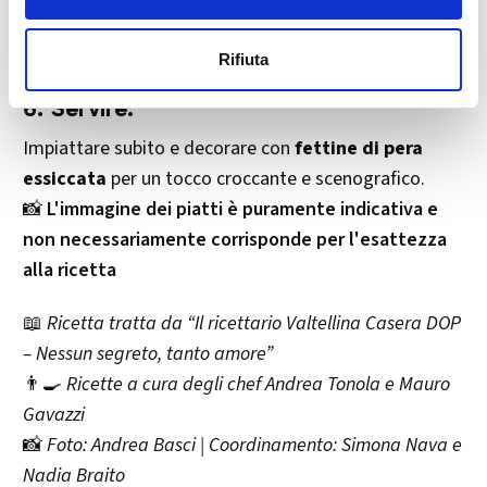
Togliere dal fuoco e mantecare con il
burro freddo
e
il
formaggio grana
.
Rifiuta
Aggiustare di
sale e pepe
.
6.
Servire:
Impiattare subito e decorare con
fettine di pera
essiccata
per un tocco croccante e scenografico.
📸
L'immagine dei piatti è puramente indicativa e
non necessariamente corrisponde per l'esattezza
alla ricetta
📖
Ricetta tratta da “Il ricettario Valtellina Casera DOP
– Nessun segreto, tanto amore”
👨‍🍳
Ricette a cura degli chef Andrea Tonola e Mauro
Gavazzi
📸
Foto: Andrea Basci | Coordinamento: Simona Nava e
Nadia Braito