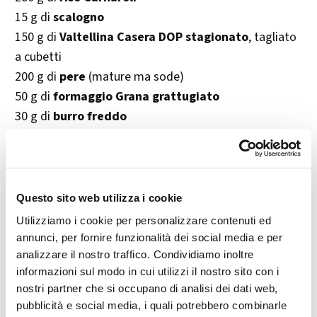
15 g di
scalogno
150 g di
Valtellina Casera DOP stagionato
, tagliato
a cubetti
200 g di
pere
(mature ma sode)
50 g di
formaggio Grana grattugiato
30 g di
burro freddo
1 bicchiere di
vino bianco secco
1,5 l di
brodo di carne bollente
2 cucchiai di
olio extravergine d’oliva
Sale e pepe
q.b.
Questo sito web utilizza i cookie
Utilizziamo i cookie per personalizzare contenuti ed
👨‍🍳 Preparazione passo dopo passo
annunci, per fornire funzionalità dei social media e per
analizzare il nostro traffico. Condividiamo inoltre
1.
Preparare il soffritto:
informazioni sul modo in cui utilizzi il nostro sito con i
In una casseruola, far
appassire lo scalogno
tritato
nostri partner che si occupano di analisi dei dati web,
pubblicità e social media, i quali potrebbero combinarle
finemente con l’
olio extravergine d’oliva
.