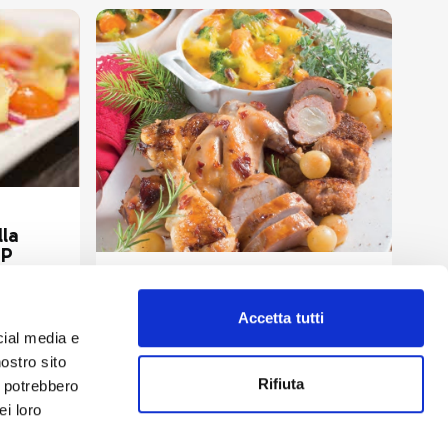
la
OP
Secondi piatti
Coniglio al Casera con
porcini e verdure
Accetta tutti
cial media e
nostro sito
Rifiuta
i potrebbero
ei loro