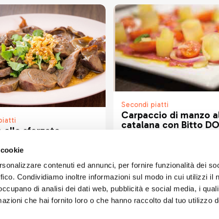
Secondi piatti
Carpaccio di manzo al
iatti
catalana con Bitto D
 allo sforzato
 cookie
rsonalizzare contenuti ed annunci, per fornire funzionalità dei so
ffico. Condividiamo inoltre informazioni sul modo in cui utilizzi il 
 occupano di analisi dei dati web, pubblicità e social media, i qual
azioni che hai fornito loro o che hanno raccolto dal tuo utilizzo d
ART'IDEA ITALIA SRLS