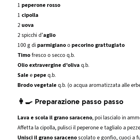
1
peperone rosso
1
cipolla
2
uova
2 spicchi d’
aglio
100 g di
parmigiano
o
pecorino grattugiato
Timo
fresco o secco q.b.
Olio extravergine d’oliva
q.b.
Sale
e
pepe
q.b.
Brodo vegetale
q.b. (o acqua aromatizzata alle erb
👩‍🍳 Preparazione passo passo
Lava e scola il grano saraceno
, poi lascialo in am
Affetta la cipolla, pulisci il peperone e taglialo a pezz
Unisci il grano saraceno
scolato e gonfio, cuoci a 