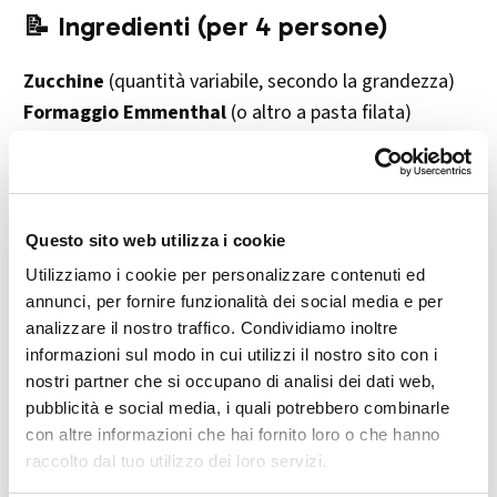
📝 Ingredienti (per 4 persone)
Zucchine
(quantità variabile, secondo la grandezza)
Formaggio Emmenthal
(o altro a pasta filata)
1 uovo
Pangrattato q.b.
Grana grattugiato q.b.
Erbe aromatiche a piacere
(timo, origano,
Questo sito web utilizza i cookie
rosmarino)
Utilizziamo i cookie per personalizzare contenuti ed
Sale e pepe q.b.
annunci, per fornire funzionalità dei social media e per
Olio extravergine d’oliva
analizzare il nostro traffico. Condividiamo inoltre
informazioni sul modo in cui utilizzi il nostro sito con i
Stuzzicadenti lunghi da spiedino
(oppure normali)
nostri partner che si occupano di analisi dei dati web,
pubblicità e social media, i quali potrebbero combinarle
👩‍🍳 Preparazione
con altre informazioni che hai fornito loro o che hanno
raccolto dal tuo utilizzo dei loro servizi.
Taglia le zucchine
a fette sottili, nel senso della