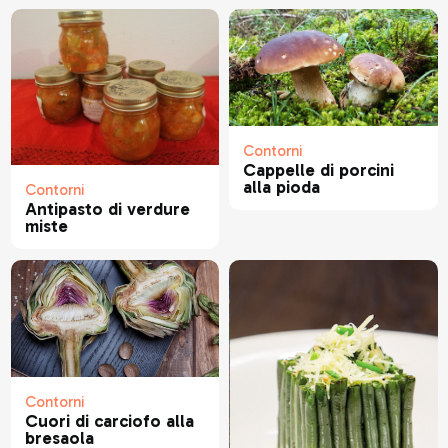
Contorni
Cappelle di porcini
alla pioda
Contorni
Antipasto di verdure
miste
Contorni
Cuori di carciofo alla
bresaola