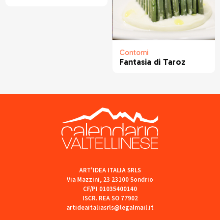
Contorni
Fantasia di Taroz
ART'IDEA ITALIA SRLS
Via Mazzini, 23 23100 Sondrio
CF/PI 01035400140
ISCR. REA SO 77902
artideaitaliasrls@legalmail.it