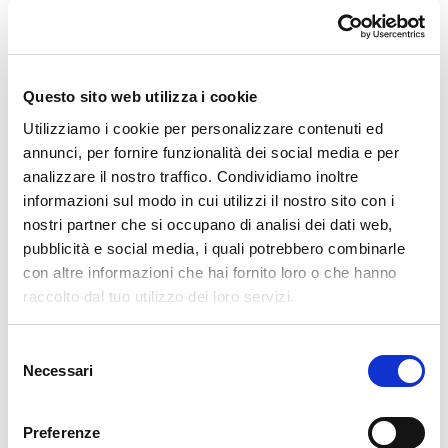
🔧 Attrezzatura necessaria
Spiedo a
carbonella di legna
con
girarrosto
e
Questo sito web utilizza i cookie
bacinella di scolo
Utilizziamo i cookie per personalizzare contenuti ed
annunci, per fornire funzionalità dei social media e per
👨‍🍳 Preparazione passo dopo passo
analizzare il nostro traffico. Condividiamo inoltre
informazioni sul modo in cui utilizzi il nostro sito con i
Taglia a metà
la coppa di maiale.
nostri partner che si occupano di analisi dei dati web,
Con la punta di un coltello,
pratica dei piccoli fori
pubblicità e social media, i quali potrebbero combinarle
con altre informazioni che hai fornito loro o che hanno
nella carne e inserisci
bacche di ginepro e foglie di
raccolto dal tuo utilizzo dei loro servizi.
alloro
.
Avvolgi ogni pezzo con
reticella
, per mantenerne la
Selezione
forma e trattenere i succhi.
Necessari
del
Inserisci la carne nello spiedo
, fissandola bene tra le
consenso
bacchette.
Preferenze
Quando la
brace di legna è ben accesa
, posiziona lo