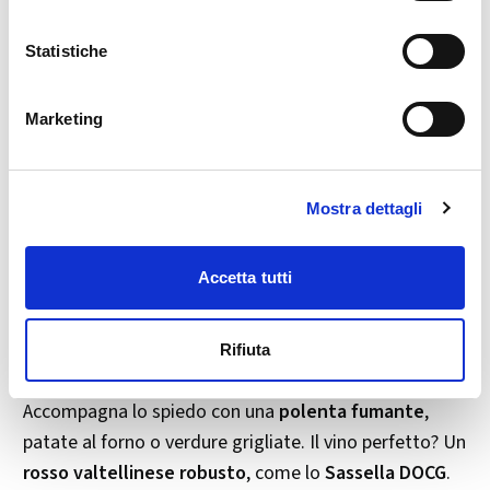
spiedo nel girarrosto.
Statistiche
In una ciotola unisci
vino bianco con lardo e ritagli
di prosciutto crudo
.
Durante la cottura,
bagna frequentemente la carne
Marketing
con questo liquido, lasciandolo colare sopra in modo
che scenda lentamente sulla carne,
irrorandola e
insaporendola
.
Mostra dettagli
Raccogli il sugo nella
bacinella di scolo
: sarà
perfetto per condire e servire la carne al momento del
Accetta tutti
taglio.
Rifiuta
🍷 Consiglio in più
Accompagna lo spiedo con una
polenta fumante
,
patate al forno o verdure grigliate. Il vino perfetto? Un
rosso valtellinese robusto
, come lo
Sassella DOCG
.