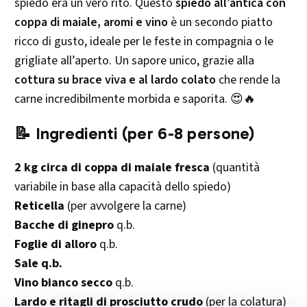
spiedo era un vero rito. Questo
spiedo all’antica con
coppa di maiale, aromi e vino
è un secondo piatto
ricco di gusto, ideale per le feste in compagnia o le
grigliate all’aperto. Un sapore unico, grazie alla
cottura su brace viva e al lardo colato
che rende la
carne incredibilmente morbida e saporita. 😍🔥
📝 Ingredienti (per 6-8 persone)
2 kg circa di coppa di maiale fresca
(quantità
variabile in base alla capacità dello spiedo)
Reticella
(per avvolgere la carne)
Bacche di ginepro
q.b.
Foglie di alloro
q.b.
Sale q.b.
Vino bianco secco
q.b.
Lardo e ritagli di prosciutto crudo
(per la colatura)