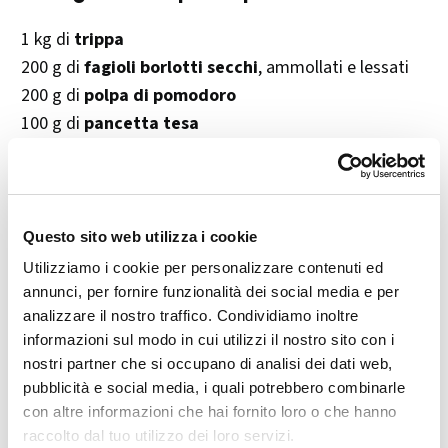
1 kg di
trippa
200 g di
fagioli borlotti secchi
, ammollati e lessati
200 g di
polpa di pomodoro
100 g di
pancetta tesa
150 g di
cipolla tritata
2 litri di
brodo di manzo
Sale e pepe
q.b.
Parmigiano grattugiato
q.b.
Questo sito web utilizza i cookie
Prezzemolo tritato
(facoltativo)
Utilizziamo i cookie per personalizzare contenuti ed
Burro
q.b. per il soffritto
annunci, per fornire funzionalità dei social media e per
analizzare il nostro traffico. Condividiamo inoltre
👩‍🍳
Preparazione passo dopo passo
informazioni sul modo in cui utilizzi il nostro sito con i
nostri partner che si occupano di analisi dei dati web,
pubblicità e social media, i quali potrebbero combinarle
Lava accuratamente la trippa
, risciacquandola più
con altre informazioni che hai fornito loro o che hanno
volte in abbondante acqua fredda.
raccolto dal tuo utilizzo dei loro servizi.
Asciugala con un canovaccio pulito e
tagliala a