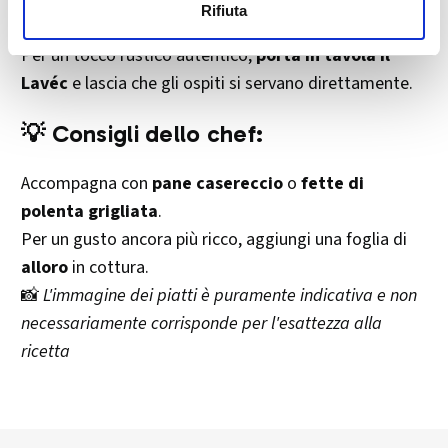
Rifiuta
fresco
.
Per un tocco rustico autentico,
porta in tavola il
Lavéc
e lascia che gli ospiti si servano direttamente.
💡 Consigli dello chef:
Accompagna con
pane casereccio
o
fette di
polenta grigliata
.
Per un gusto ancora più ricco, aggiungi una foglia di
alloro
in cottura.
📸
L'immagine dei piatti è puramente indicativa e non
necessariamente corrisponde per l'esattezza alla
ricetta