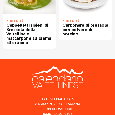
Primi piatti
Primi piatti
Carbonara di bresaola
Cappelletti ripieni di
con polvere di
Bresaola della
porcino
Valtellina e
mascarpone su crema
alla rucola
ART'IDEA ITALIA SRLS
Via Mazzini, 23 23100 Sondrio
CF/PI 01035400140
ISCR. REA SO 77902