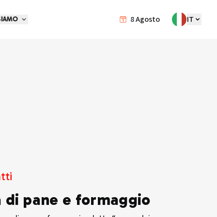
8
Agosto
IT
SIAMO
tti
 di pane e formaggio