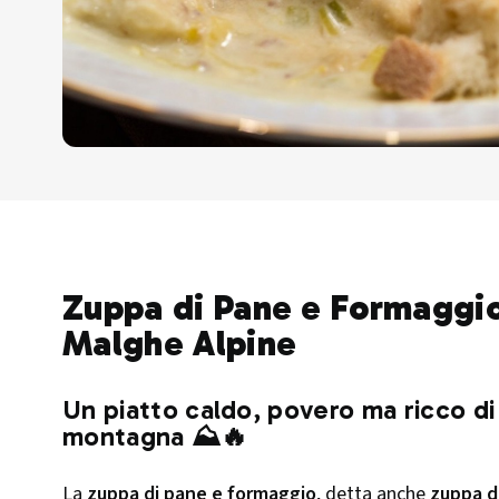
Zuppa di Pane e Formaggio
Malghe Alpine
Un piatto caldo, povero ma ricco di 
montagna ⛰️🔥
La
zuppa di pane e formaggio
, detta anche
zuppa d