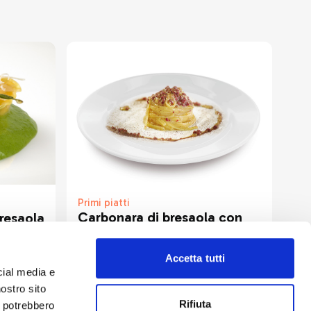
Primi piatti
Carbonara di bresaola con
Bresaola
polvere di porcino
alla
Accetta tutti
cial media e
nostro sito
Rifiuta
i potrebbero