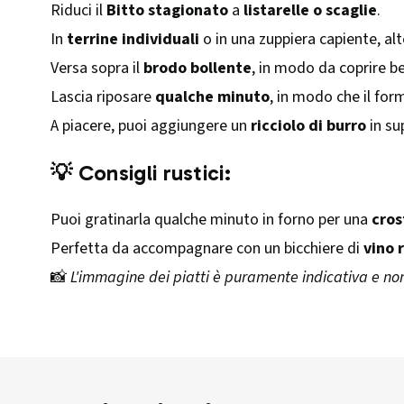
Riduci il
Bitto stagionato
a
listarelle o scaglie
.
In
terrine individuali
o in una zuppiera capiente, alt
Versa sopra il
brodo bollente
, in modo da coprire ben
Lascia riposare
qualche minuto
, in modo che il for
A piacere, puoi aggiungere un
ricciolo di burro
in su
💡 Consigli rustici:
Puoi gratinarla qualche minuto in forno per una
cros
Perfetta da accompagnare con un bicchiere di
vino 
📸
L'immagine dei piatti è puramente indicativa e no