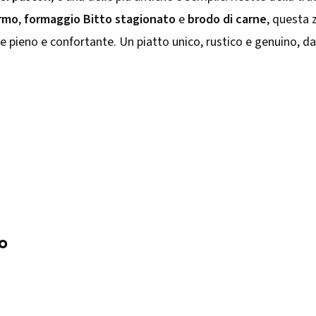
ermo
,
formaggio Bitto stagionato
e
brodo di carne
, questa 
re pieno e confortante. Un piatto unico, rustico e genuino, d
o