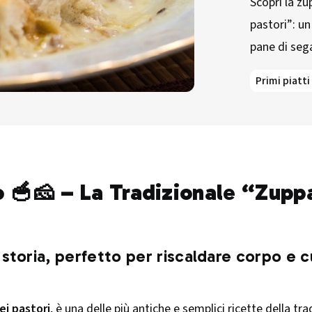
Scopri la z
pastori”: un
pane di sega
Primi piatti
 🥣🧀 – La Tradizionale “Zuppa
storia, perfetto per riscaldare corpo e c
ei pastori
, è una delle più antiche e semplici ricette della tr