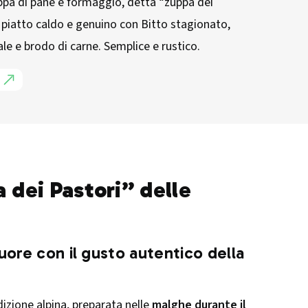
uppa di pane e formaggio, detta “zuppa dei
 piatto caldo e genuino con Bitto stagionato,
le e brodo di carne. Semplice e rustico.
 dei Pastori” delle
uore con il gusto autentico della
adizione alpina, preparata nelle
malghe durante il