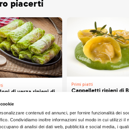
ro piacerti
Primi piatti
ti
Cappelletti ripieni di 
oni di verza ripieni di
della Valtellina e
mascarpone su crema 
 cookie
rucola
rsonalizzare contenuti ed annunci, per fornire funzionalità dei so
ffico. Condividiamo inoltre informazioni sul modo in cui utilizzi il 
 occupano di analisi dei dati web, pubblicità e social media, i qual