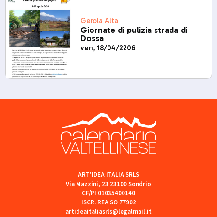
Gerola Alta
Giornate di pulizia strada di
Dossa
ven, 18/04/2206
ART'IDEA ITALIA SRLS
Via Mazzini, 23 23100 Sondrio
CF/PI 01035400140
ISCR. REA SO 77902
artideaitaliasrls@legalmail.it