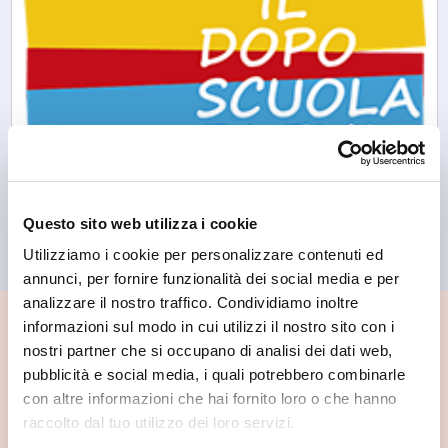
Morbegno
Questo sito web utilizza i cookie
Il Doposcuola di Eva
Utilizziamo i cookie per personalizzare contenuti ed
annunci, per fornire funzionalità dei social media e per
analizzare il nostro traffico. Condividiamo inoltre
informazioni sul modo in cui utilizzi il nostro sito con i
📍 Cosa vedere nei dintorni
nostri partner che si occupano di analisi dei dati web,
pubblicità e social media, i quali potrebbero combinarle
Se vuoi scoprire di più su questa zona, qui trovi altri
con altre informazioni che hai fornito loro o che hanno
spunti utili.
raccolto dal tuo utilizzo dei loro servizi.