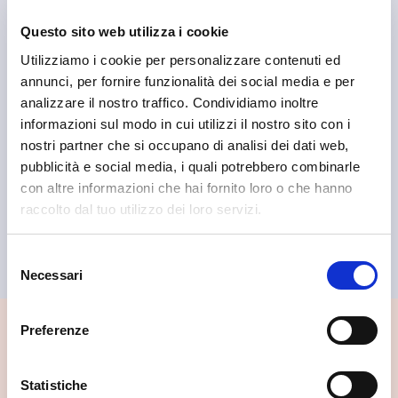
Questo sito web utilizza i cookie
Utilizziamo i cookie per personalizzare contenuti ed
annunci, per fornire funzionalità dei social media e per
analizzare il nostro traffico. Condividiamo inoltre
informazioni sul modo in cui utilizzi il nostro sito con i
nostri partner che si occupano di analisi dei dati web,
pubblicità e social media, i quali potrebbero combinarle
con altre informazioni che hai fornito loro o che hanno
raccolto dal tuo utilizzo dei loro servizi.
Teglio
Panificio Bresesti
Selezione
Necessari
del
consenso
Preferenze
📍 Cosa vedere nei dintorni
Se vuoi scoprire di più su questa zona, qui trovi altri
Statistiche