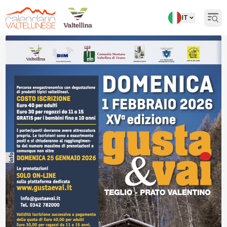
IT
Open