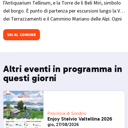
l'Antiquarium Tellinum, e la Torre de li Beli Miri, simbolo
del borgo. È punto di partenza per escursioni lungo la Via
dei Terrazzamenti e il Cammino Mariano delle Alpi. Ogni
autunno ospita il "Pizzocchero d'Oro", rassegna
gastronomica con piatti della tradizione locale.​
VAI AL COMUNE
Altri eventi in programma in
questi giorni
Provincia di Sondrio
Enjoy Stelvio Valtellina 2026
gio, 27/08/2026