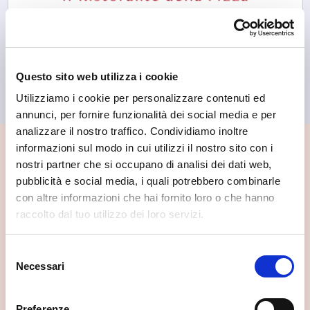
Cosio Valtellino
Questo sito web utilizza i cookie
Eden Il Ristorante della Pizza
Utilizziamo i cookie per personalizzare contenuti ed
annunci, per fornire funzionalità dei social media e per
analizzare il nostro traffico. Condividiamo inoltre
informazioni sul modo in cui utilizzi il nostro sito con i
📍 Cosa vedere nei dintorni
nostri partner che si occupano di analisi dei dati web,
pubblicità e social media, i quali potrebbero combinarle
Se vuoi scoprire di più su questa zona, qui trovi altri
con altre informazioni che hai fornito loro o che hanno
spunti utili.
raccolto dal tuo utilizzo dei loro servizi.
Selezione
Necessari
del
consenso
Preferenze