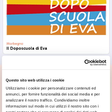
Morbegno
Il Doposcuola di Eva
📍 Cosa vedere nei dintorni
Questo sito web utilizza i cookie
Se vuoi scoprire di più su questa zona, qui trovi altri
Utilizziamo i cookie per personalizzare contenuti ed
spunti utili.
annunci, per fornire funzionalità dei social media e per
analizzare il nostro traffico. Condividiamo inoltre
informazioni sul modo in cui utilizzi il nostro sito con i