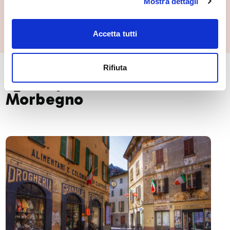
Mostra dettagli
Museo Civico di Storia Naturale
Morbegno
Accetta tutti
Rifiuta
🏘️ Scopri il comune di
Morbegno