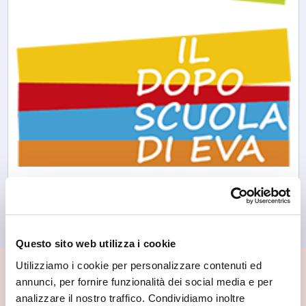
Morbegno
Il Doposcuola di Eva
Questo sito web utilizza i cookie
Utilizziamo i cookie per personalizzare contenuti ed
📍 Cosa vedere nei dintorni
annunci, per fornire funzionalità dei social media e per
analizzare il nostro traffico. Condividiamo inoltre