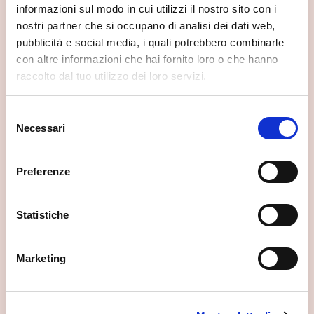
Se vuoi scoprire di più su questa zona, qui trovi altri
informazioni sul modo in cui utilizzi il nostro sito con i
spunti utili.
nostri partner che si occupano di analisi dei dati web,
pubblicità e social media, i quali potrebbero combinarle
con altre informazioni che hai fornito loro o che hanno
raccolto dal tuo utilizzo dei loro servizi.
Selezione
Necessari
del
consenso
Preferenze
Statistiche
Marketing