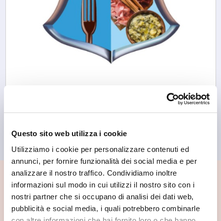
Chiuro
Bimby Divisione Stelvio
Questo sito web utilizza i cookie
Utilizziamo i cookie per personalizzare contenuti ed
annunci, per fornire funzionalità dei social media e per
analizzare il nostro traffico. Condividiamo inoltre
📍 Cosa vedere nei dintorni
informazioni sul modo in cui utilizzi il nostro sito con i
nostri partner che si occupano di analisi dei dati web,
Se vuoi scoprire di più su questa zona, qui trovi altri
pubblicità e social media, i quali potrebbero combinarle
spunti utili.
con altre informazioni che hai fornito loro o che hanno