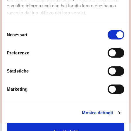
con altre informazioni che hai fornito loro o che hanno
raccolto dal tuo utilizzo dei loro servizi.
Selezione
Necessari
del
consenso
Il giardino botanico alpino "Rezia"
Preferenze
Bormio
Statistiche
Marketing
Mostra dettagli