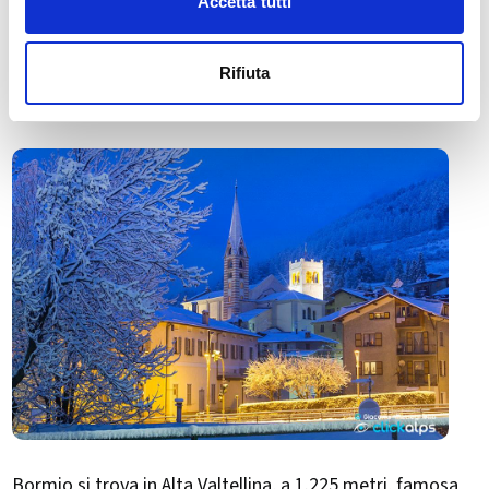
Accetta tutti
🏘️ Scopri il comune di
Bormio
Rifiuta
Bormio si trova in Alta Valtellina, a 1.225 metri, famosa