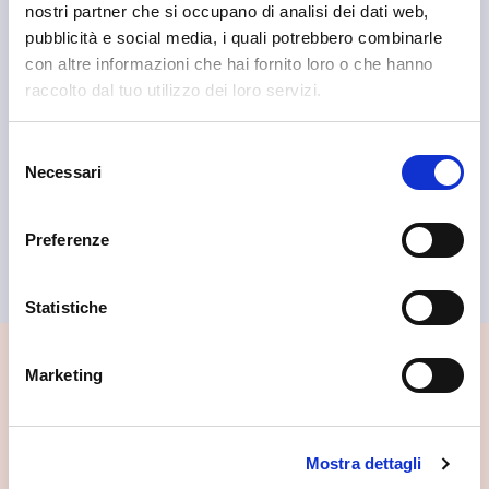
nostri partner che si occupano di analisi dei dati web,
pubblicità e social media, i quali potrebbero combinarle
con altre informazioni che hai fornito loro o che hanno
raccolto dal tuo utilizzo dei loro servizi.
Morbegno
Consorzio Turistico Porte di Valtellina
Selezione
Necessari
del
consenso
Preferenze
Statistiche
Marketing
📍 Cosa vedere nei dintorni
Se vuoi scoprire di più su questa zona, qui trovi altri
spunti utili.
Mostra dettagli