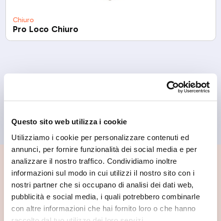
Chiuro
Pro Loco Chiuro
Questo sito web utilizza i cookie
Utilizziamo i cookie per personalizzare contenuti ed
annunci, per fornire funzionalità dei social media e per
analizzare il nostro traffico. Condividiamo inoltre
📍 Cosa vedere nei dintorni
informazioni sul modo in cui utilizzi il nostro sito con i
nostri partner che si occupano di analisi dei dati web,
Se vuoi scoprire di più su questa zona, qui trovi altri
pubblicità e social media, i quali potrebbero combinarle
spunti utili.
con altre informazioni che hai fornito loro o che hanno
raccolto dal tuo utilizzo dei loro servizi.