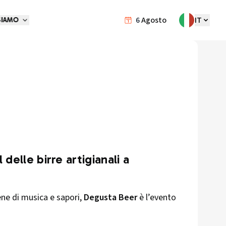
6
Agosto
IT
SIAMO
elle birre artigianali a
iene di musica e sapori,
Degusta Beer
è l’evento