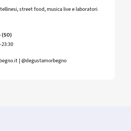
ltellinesi, street food, musica live e laboratori.
o (SO)
-23:30
rbegno.it | @degustamorbegno