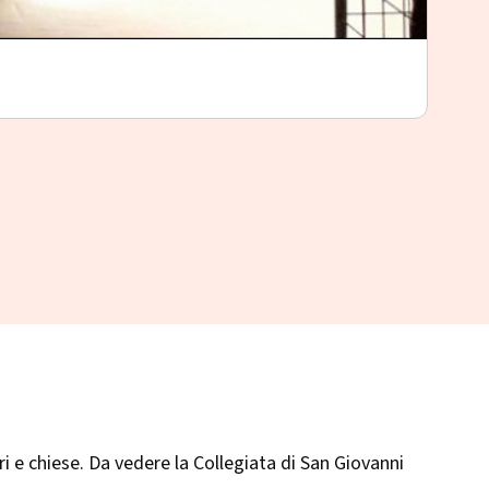
Mus
Morbe
ri e chiese. Da vedere la Collegiata di San Giovanni