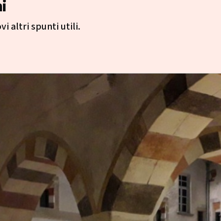
i
i altri spunti utili.