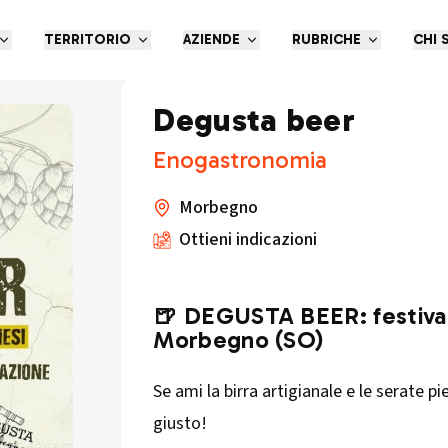
TERRITORIO
AZIENDE
RUBRICHE
CHI 
Degusta beer
Enogastronomia
Morbegno
Ottieni indicazioni
🍺
DEGUSTA BEER: festival d
Morbegno (SO)
Se ami la birra artigianale e le serate p
giusto!