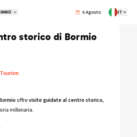
6
Agosto
IT
SIAMO
ntro storico di Bormio
 Tourism
Bormio
offre
visite guidate al centro storico
,
ria millenaria.​
5