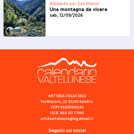
Albaredo per San Marco
Una montagna da vivere
sab, 12/09/2026
ART'IDEA ITALIA SRLS
Via Mazzini, 23 23100 Sondrio
CF/PI 01035400140
ISCR. REA SO 77902
artideaitaliasrls@legalmail.it
Seguici sui social