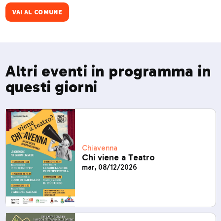
di corsa in montagna tra i sentieri della valle.​
VAI AL COMUNE
Altri eventi in programma in
questi giorni
Chiavenna
Chi viene a Teatro
mar, 08/12/2026