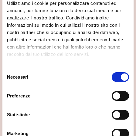
Utilizziamo i cookie per personalizzare contenuti ed
annunci, per fornire funzionalità dei social media e per
📍 Cosa vedere nei dintorni
analizzare il nostro traffico. Condividiamo inoltre
informazioni sul modo in cui utilizzi il nostro sito con i
Se vuoi scoprire di più su questa zona, qui trovi altri
nostri partner che si occupano di analisi dei dati web,
spunti utili.
pubblicità e social media, i quali potrebbero combinarle
con altre informazioni che hai fornito loro o che hanno
raccolto dal tuo utilizzo dei loro servizi.
Selezione
Necessari
del
consenso
Preferenze
Statistiche
Marketing