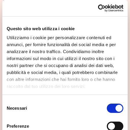
Se vuoi scoprire di più su questa zona, qui trovi altri
spunti utili.
Questo sito web utilizza i cookie
Utilizziamo i cookie per personalizzare contenuti ed
annunci, per fornire funzionalità dei social media e per
analizzare il nostro traffico. Condividiamo inoltre
informazioni sul modo in cui utilizzi il nostro sito con i
nostri partner che si occupano di analisi dei dati web,
pubblicità e social media, i quali potrebbero combinarle
con altre informazioni che hai fornito loro o che hanno
raccolto dal tuo utilizzo dei loro servizi.
Selezione
Necessari
del
consenso
Galleria storica Vigili del Fuoco di
Preferenze
Chiavenna