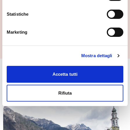
Chiavenna
Statistiche
Marketing
Mostra dettagli
🏘️ Scopri il comune di
Accetta tutti
Chiavenna
Rifiuta