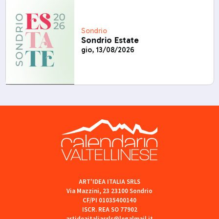
Sondrio
Sondrio Estate
gio, 13/08/2026
ART'IDEA ITALIA SRLS
Via Mazzini, 23 23100 Sondrio
CF/PI 01035400140
ISCR. REA SO 77902