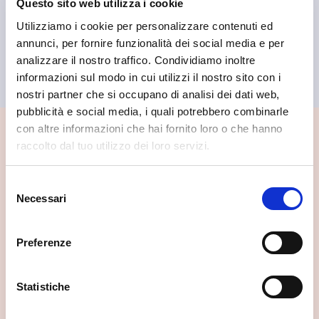
Questo sito web utilizza i cookie
Utilizziamo i cookie per personalizzare contenuti ed
annunci, per fornire funzionalità dei social media e per
analizzare il nostro traffico. Condividiamo inoltre
informazioni sul modo in cui utilizzi il nostro sito con i
nostri partner che si occupano di analisi dei dati web,
pubblicità e social media, i quali potrebbero combinarle
con altre informazioni che hai fornito loro o che hanno
📍 Cosa vedere nei dintorni
raccolto dal tuo utilizzo dei loro servizi.
Se vuoi scoprire di più su questa zona, qui trovi altri
Selezione
spunti utili.
Necessari
del
consenso
Preferenze
Statistiche