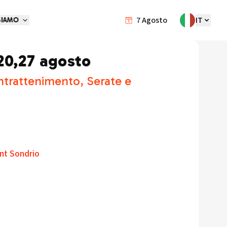
7
Agosto
IT
SIAMO
,20,27 agosto
ntrattenimento, Serate e
int Sondrio