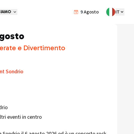
9
Agosto
IT
SIAMO
agosto
erate e Divertimento
int Sondrio
drio
tri eventi in centro
a Sondrio il 6 agosto 2026 ed è un concerto rock