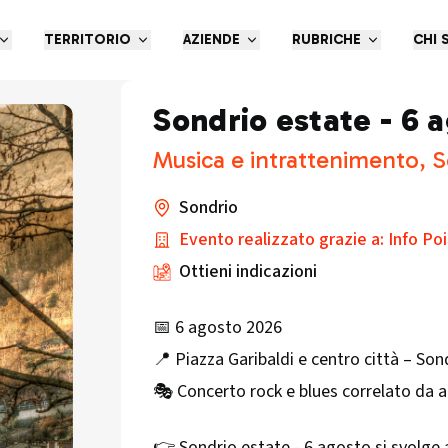
TERRITORIO
AZIENDE
RUBRICHE
CHI 
Sondrio estate - 6 
Musica e intrattenimento, S
Sondrio
Evento realizzato grazie a: Info Po
Ottieni indicazioni
📅 6 agosto 2026
📍 Piazza Garibaldi e centro città – Son
🎭 Concerto rock e blues correlato da al
👉 Sondrio estate - 6 agosto si svolge 