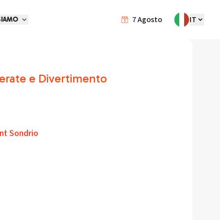
7
Agosto
IT
SIAMO
erate e Divertimento
int Sondrio