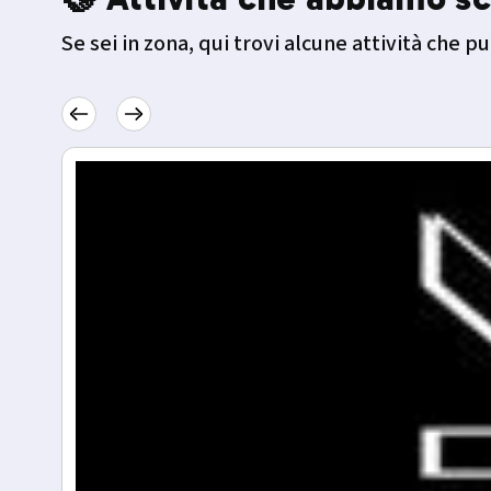
Se sei in zona, qui trovi alcune attività che pu