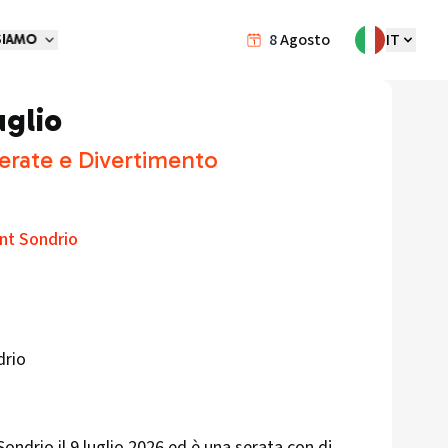
8
Agosto
IT
SIAMO
uglio
erate e Divertimento
int Sondrio
drio
Sondrio il 9 luglio 2026 ed è una serata con dj