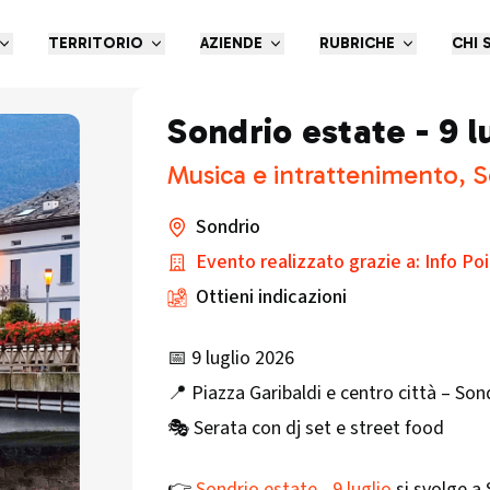
TERRITORIO
AZIENDE
RUBRICHE
CHI 
Sondrio estate - 9 l
Musica e intrattenimento, S
Sondrio
Evento realizzato grazie a: Info Po
Ottieni indicazioni
📅 9 luglio 2026
📍 Piazza Garibaldi e centro città – Son
🎭 Serata con dj set e street food
👉
Sondrio estate - 9 luglio
si svolge a 