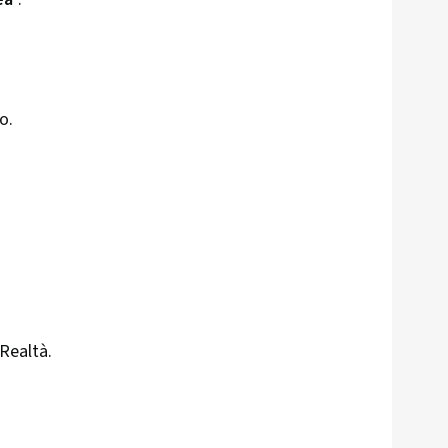
o.
Realtà.