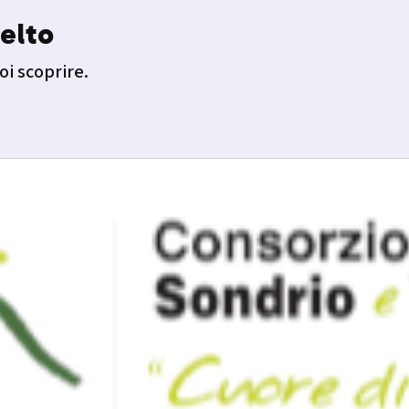
elto
oi scoprire.