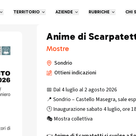
TERRITORIO
AZIENDE
RUBRICHE
CHI 
Anime di Scarpatett
Mostre
Sondrio
Ottieni indicazioni
📅 Dal 4 luglio al 2 agosto 2026
📍 Sondrio – Castello Masegra, sale esp
🕒 Inaugurazione sabato 4 luglio, ore 1
🎭 Mostra collettiva
👉
Anime di Scarpatetti si svolge a So