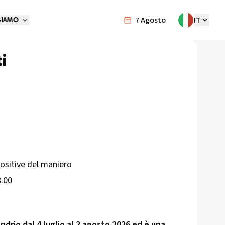
7
Agosto
IT
SIAMO
i
ositive del maniero
8.00
ndrio dal 4 luglio al 2 agosto 2026 ed è una