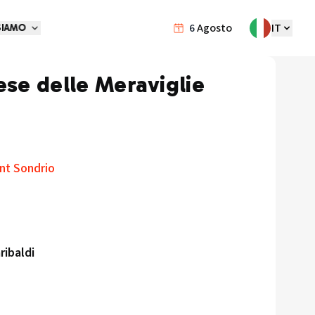
6
Agosto
IT
SIAMO
ese delle Meraviglie
int Sondrio
ribaldi