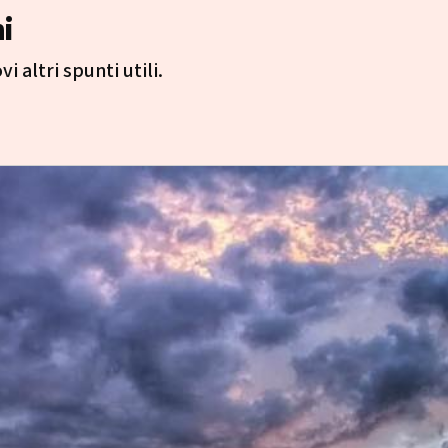
i
i altri spunti utili.