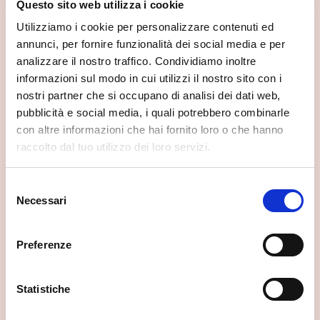
📍 Cosa vedere nei dintorni
Questo sito web utilizza i cookie
Se vuoi scoprire di più su questa zona, qui trovi altri
Utilizziamo i cookie per personalizzare contenuti ed
spunti utili.
annunci, per fornire funzionalità dei social media e per
analizzare il nostro traffico. Condividiamo inoltre
informazioni sul modo in cui utilizzi il nostro sito con i
nostri partner che si occupano di analisi dei dati web,
pubblicità e social media, i quali potrebbero combinarle
con altre informazioni che hai fornito loro o che hanno
raccolto dal tuo utilizzo dei loro servizi.
Selezione
Necessari
del
consenso
Preferenze
Statistiche
Parco Adda Mallero Renato Bartesaghi