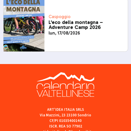
Caspoggio
L’eco della montagna –
Adventure Camp 2026
lun, 17/08/2026
ART'IDEA ITALIA SRLS
Via Mazzini, 23 23100 Sondrio
CF/PI 01035400140
ISCR. REA SO 77902