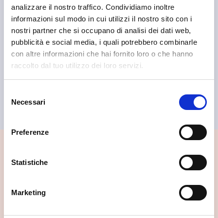
analizzare il nostro traffico. Condividiamo inoltre
informazioni sul modo in cui utilizzi il nostro sito con i
nostri partner che si occupano di analisi dei dati web,
pubblicità e social media, i quali potrebbero combinarle
con altre informazioni che hai fornito loro o che hanno
raccolto dal tuo utilizzo dei loro servizi.
Sondrio
Info Point Sondrio
Selezione
Necessari
del
consenso
Preferenze
📍 Cosa vedere nei dintorni
Statistiche
Se vuoi scoprire di più su questa zona, qui trovi altri
spunti utili.
Marketing