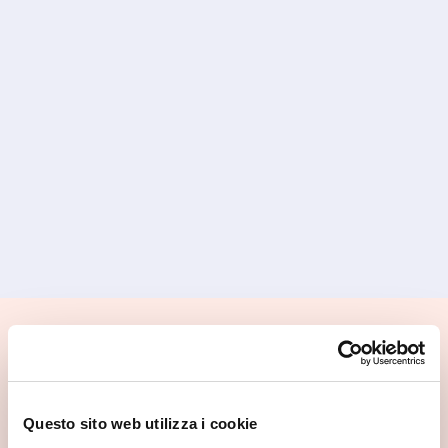
📍 Cosa vedere nei dintorni
Se vuoi scoprire di più su questa zona, qui trovi altri
spunti utili.
Questo sito web utilizza i cookie