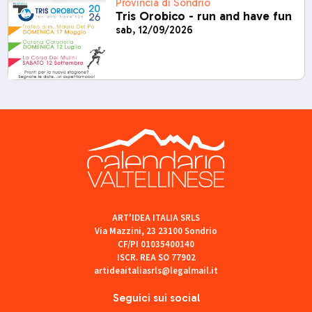
Provincia di Sondrio
Tris Orobico - run and have fun
sab, 12/09/2026
ART'IDEA ITALIA SRLS
Via Mazzini, 23 23100 Sondrio
CF/PI 01035400140
ISCR. REA SO 77902
artideaitaliasrls@legalmail.it
Seguici sui social